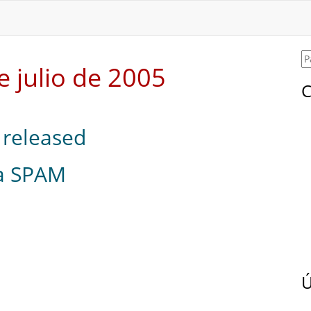
e julio de 2005
C
 released
ra SPAM
Ú